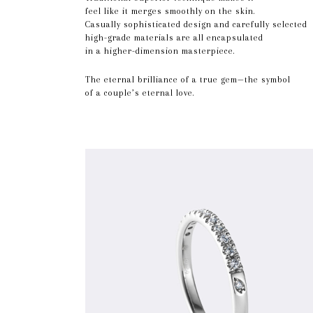
feel like it merges smoothly on the skin.
Casually sophisticated design and carefully selected
high-grade materials are all encapsulated
in a higher-dimension masterpiece.
The eternal brilliance of a true gem—the symbol
of a couple’s eternal love.