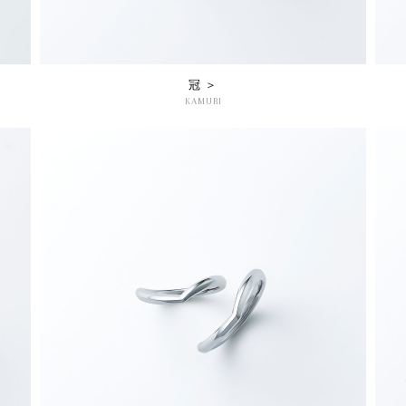
冠 ＞
KAMURI