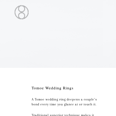
Tomoe Wedding Rings
A Tomoe wedding ring deepens a couple’s
bond every time you glance at or touch it.
Traditional superior technique makes it