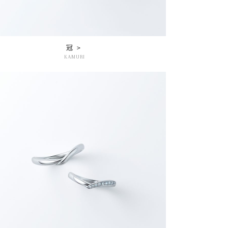
冠 ＞
KAMURI