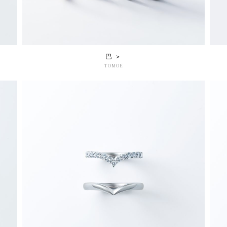
巴 ＞
TOMOE