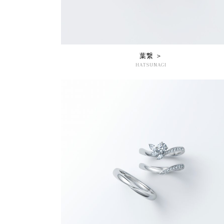
葉繋 ＞
HATSUNAGI