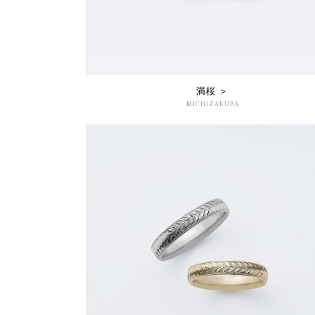
満桜 ＞
MICHIZAKURA