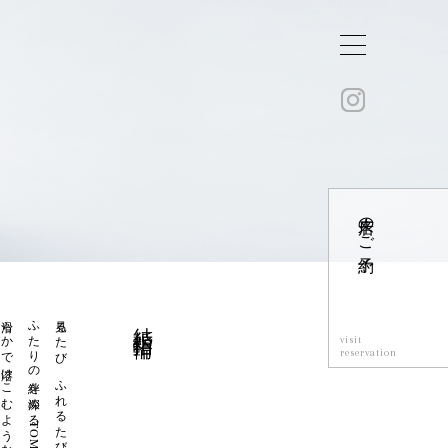
来店のご予約
滑らかで溶けこむような着け心地
見るたび ふれるたびに
結婚指輪
visit
reservation