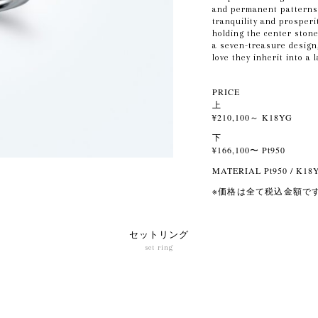
and permanent patterns
tranquility and prosperi
holding the center ston
a seven-treasure design
love they inherit into a 
PRICE
上
¥210,100～ K18YG
下
¥166,100〜 Pt950
MATERIAL Pt950 / K18
※価格は全て税込金額で
セットリング
set ring