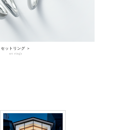
セットリング ＞
set rings