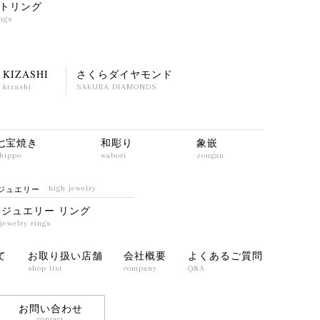
トリング
ings
KIZASHI
さくらダイヤモンド
kizashi
SAKURA DIAMONDS
七宝焼き
和彫り
象嵌
hippo
wabori
zougan
ジュエリー
high jewelry
イジュエリー リング
jewelry rings
て
お取り扱い店舗
会社概要
よくあるご質問
shop list
company
Q&A
お問い合わせ
contact