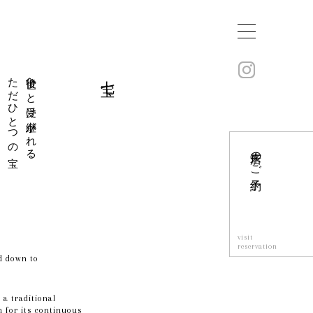
ただひとつの宝
後世へと受け継がれる
七宝
来店のご予約
visit
reservation
d down to
a traditional
 for its continuous