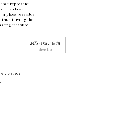
 that represent
ty. The claws
e in place resemble
, thus turning the
lasting treasure.
お取り扱い店舗
shop list
YG / K18PG
す。