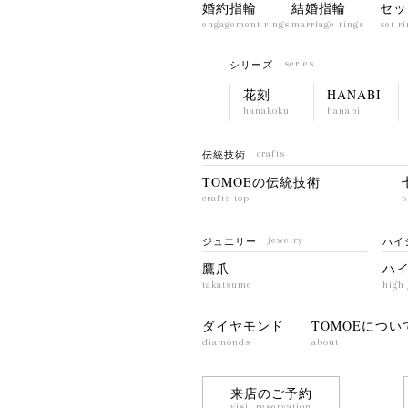
婚約指輪
結婚指輪
セッ
engagement rings
marriage rings
set r
シリーズ
series
花刻
HANABI
hanakoku
hanabi
伝統技術
crafts
TOMOEの伝統技術
crafts top
s
ジュエリー
jewelry
ハイ
鷹爪
ハ
takatsume
high 
ダイヤモンド
TOMOEについ
diamonds
about
来店のご予約
visit reservation