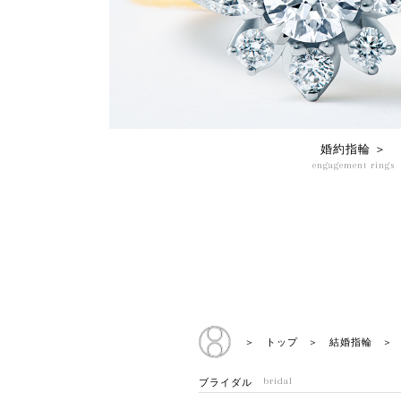
婚約指輪 ＞
engagement rings
＞ トップ
＞ 結婚指輪
＞ 
ブライダル
bridal