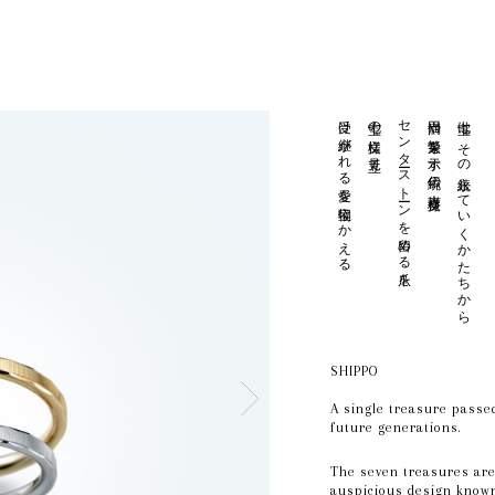
受け継がれる愛を宝物にかえる
七宝の文様に見立て
センターストーンを留める爪を
円満や繁栄を示す伝統の吉祥文様
七宝は その永続していくかたちから
SHIPPO
A single treasure passe
future generations.
The seven treasures are 
auspicious design known