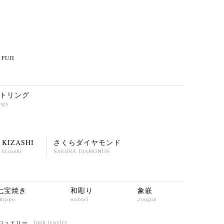
FUJI
トリング
ings
KIZASHI
さくらダイヤモンド
kizashi
SAKURA DIAMONDS
七宝焼き
和彫り
象嵌
hippo
wabori
zougan
ジュエリー
high jewelry