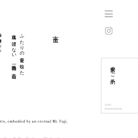
徴である
永遠に溶けない 唯一無二の富士山
ふたりの愛を映した
富士
来店のご予約
visit
reservation
rts, embodied by an eternal Mt. Fuji,