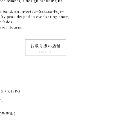
red symbol, a design radiating its
e band, an inverted—Sakasa-Fuji—
ofty peak draped in everlasting snow,
r fades.
ver flourish.
お取り扱い店舗
shop list
YG / K18PG
す。
定モデル）