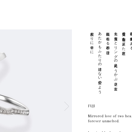
末広がりに幸せに
あたかもふたりの溶けない愛のよう
高嶺に積もる不尽の雪は
光を背負うとリングの足元にうかぶ逆さ富士
優美な富士山を象った意匠
日本の象
FUJI
Mirrored love of two hea
forever unmelted.