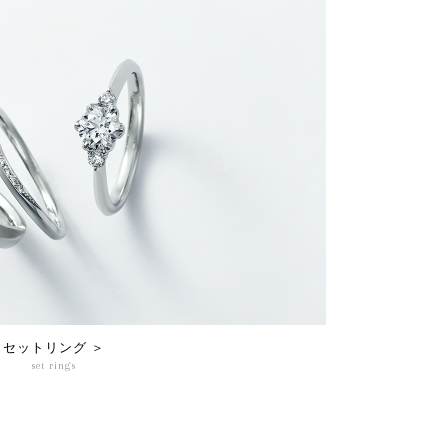
セットリング ＞
set rings