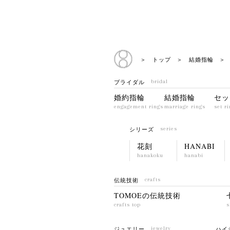
＞ トップ
＞ 結婚指輪
＞ 
ブライダル
bridal
婚約指輪
結婚指輪
セッ
engagement rings
marriage rings
set r
シリーズ
series
花刻
HANABI
hanakoku
hanabi
伝統技術
crafts
TOMOEの伝統技術
crafts top
s
ジュエリー
jewelry
ハイ