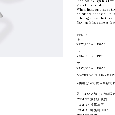
Inspired by Japan’s reve
graceful splendor.
When light embraces th
shimmers beneath. Its l
echoing a love that neve
May their happiness fore
PRICE
上
¥177,100～ Pt950
中
¥284,900～ Pt950
下
¥237,600～ Pt950
MATERIAL Pt950 / K18
※価格は全て税込金額で
取り扱い店舗（※店舗限
TOMOE 京都新風館
TOMOE 浅草本店
TOMOE 御徒町 別邸