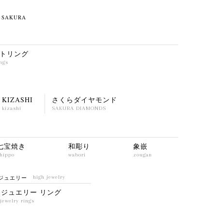
SAKURA
トリング
ings
KIZASHI
さくらダイヤモンド
kizashi
SAKURA DIAMONDS
七宝焼き
和彫り
象嵌
hippo
wabori
zougan
ジュエリー
high jewelry
イジュエリー リング
jewelry rings