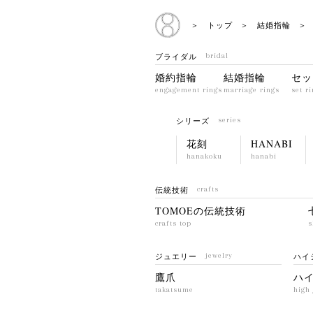
＞ トップ
＞ 結婚指輪
＞ 
ブライダル
bridal
婚約指輪
結婚指輪
セッ
engagement rings
marriage rings
set r
シリーズ
series
花刻
HANABI
hanakoku
hanabi
伝統技術
crafts
TOMOEの伝統技術
crafts top
s
ジュエリー
jewelry
ハイ
鷹爪
ハ
takatsume
high 