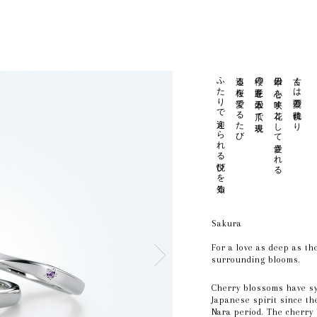
ふたりで迎えられる悦びを知る
巡る桜を愛でるたび
櫻の意匠を五本の爪で表現
日本の心を映す花として愛される
古くは万葉の時代より
Sakura
For a love as deep as th
surrounding blooms.
Cherry blossoms have s
Japanese spirit since th
Nara period. The cherry