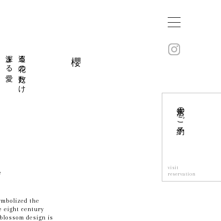
深まる愛
巡る花の数だけ
櫻
来店のご予約
visit
e
reservation
ymbolized the
e eight century
 blossom design is