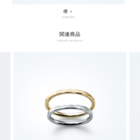
櫻 ＞
SAKURA
関連商品
related products