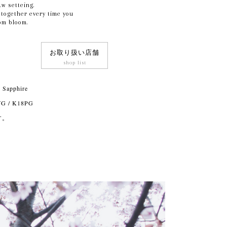
aw setteing.
 together every time you
om bloom.
お取り扱い店舗
shop list
 Sapphire
YG / K18PG
す。