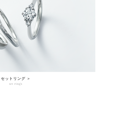
セットリング ＞
set rings