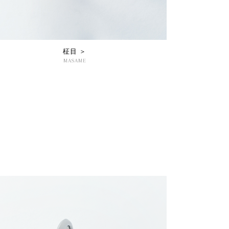
柾目 ＞
MASAME