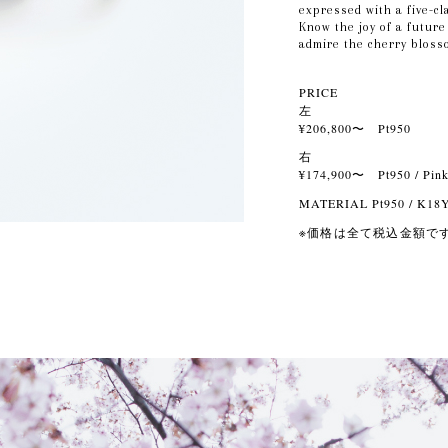
expressed with a five-cl
Know the joy of a future
admire the cherry bloss
PRICE
左
¥206,800〜 Pt950
右
¥174,900〜 Pt950 / Pink
MATERIAL Pt950 / K18
※価格は全て税込金額で