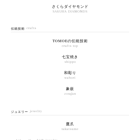
さくらダイヤモンド
SAKURA DIAMONDS
crafts
伝統技術
TOMOEの伝統技術
crafts top
七宝焼き
shippo
和彫り
wabori
象嵌
zougan
jewelry
ジュエリー
鷹爪
takatsume