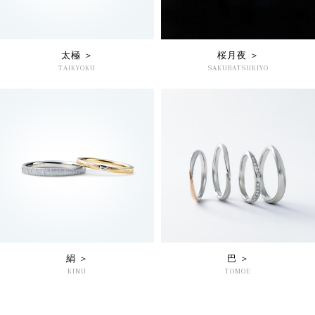
太極 ＞
桜月夜 ＞
TAIKYOKU
SAKURATSUKIYO
絹 ＞
巴 ＞
KINU
TOMOE