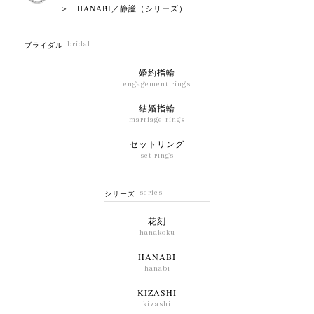
＞ HANABI／静謐（シリーズ）
bridal
ブライダル
婚約指輪
engagement rings
結婚指輪
marriage rings
セットリング
set rings
series
シリーズ
花刻
hanakoku
HANABI
hanabi
KIZASHI
kizashi