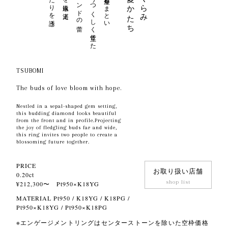
横顔までもうつくしく仕立てた
TSUBOMI
The buds of love bloom with hope.
Nestled in a sepal-shaped gem setting,
this budding diamond looks beautiful
from the front and in profile.Projecting
the joy of fledgling buds far and wide,
this ring invites two people to create a
blossoming future together.
PRICE
お取り扱い店舗
0.20ct
shop list
¥212,300〜 Pt950×K18YG
MATERIAL Pt950 / K18YG / K18PG /
Pt950×K18YG / Pt950×K18PG
※エンゲージメントリングはセンターストーンを除いた空枠価格