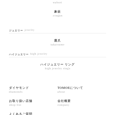
wabori
象嵌
zougan
jewelry
ジュエリー
鷹爪
takatsume
high jewelry
ハイジュエリー
ハイジュエリー リング
high jewelry rings
ダイヤモンド
TOMOEについて
diamonds
about
お取り扱い店舗
会社概要
shop list
company
よくあるご質問