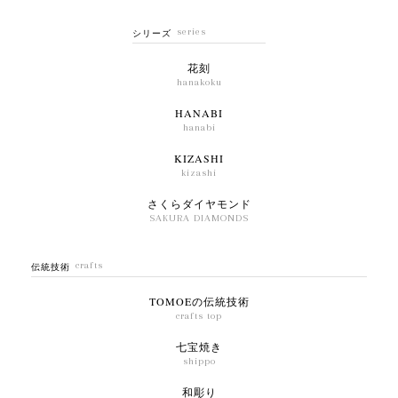
series
シリーズ
花刻
hanakoku
HANABI
hanabi
KIZASHI
kizashi
さくらダイヤモンド
SAKURA DIAMONDS
crafts
伝統技術
TOMOEの伝統技術
crafts top
七宝焼き
shippo
和彫り