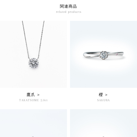
関連商品
related products
鷹爪 ＞
櫻 ＞
TAKATSUME 2.0ct
SAKURA