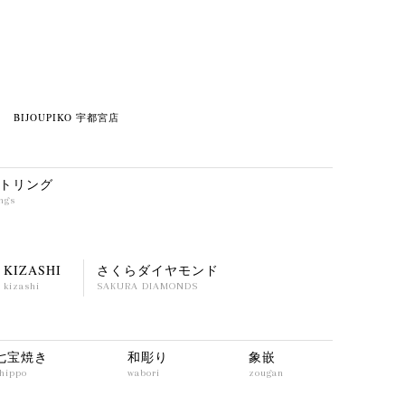
 BIJOUPIKO 宇都宮店
トリング
ings
KIZASHI
さくらダイヤモンド
kizashi
SAKURA DIAMONDS
七宝焼き
和彫り
象嵌
hippo
wabori
zougan