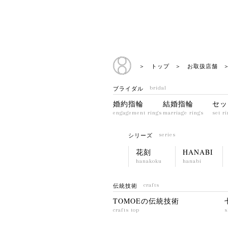
＞ トップ
＞ お取扱店舗
＞
ブライダル
bridal
婚約指輪
結婚指輪
セッ
engagement rings
marriage rings
set r
シリーズ
series
花刻
HANABI
hanakoku
hanabi
伝統技術
crafts
TOMOEの伝統技術
crafts top
s