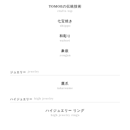
TOMOEの伝統技術
crafts top
七宝焼き
shippo
和彫り
wabori
象嵌
zougan
jewelry
ジュエリー
鷹爪
takatsume
high jewelry
ハイジュエリー
ハイジュエリー リング
high jewelry rings