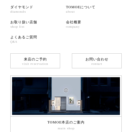
ダイヤモンド
TOMOEについて
diamonds
about
お取り扱い店舗
会社概要
shop list
company
よくあるご質問
Q&A
来店のご予約
お問い合わせ
visit reservation
contact
TOMOE本店のご案内
main shop