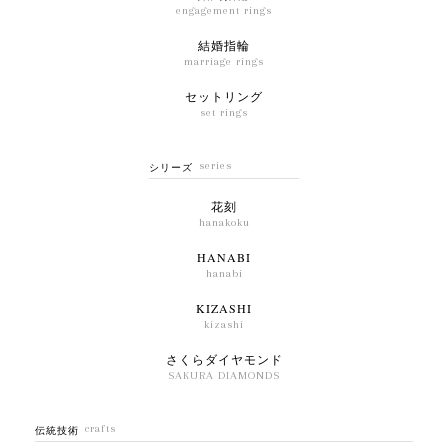
engagement rings
結婚指輪
marriage rings
セットリング
set rings
series
シリーズ
花刻
hanakoku
HANABI
hanabi
KIZASHI
kizashi
さくらダイヤモンド
SAKURA DIAMONDS
crafts
伝統技術