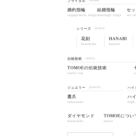
ブライダル
bridal
婚約指輪
結婚指輪
セッ
engagement rings
marriage rings
set r
シリーズ
series
花刻
HANABI
hanakoku
hanabi
伝統技術
crafts
TOMOEの伝統技術
crafts top
s
ジュエリー
jewelry
ハイ
鷹爪
ハ
takatsume
high 
ダイヤモンド
TOMOEについ
diamonds
about