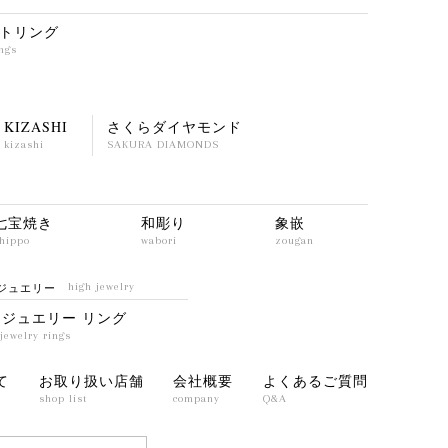
トリング
ings
KIZASHI
さくらダイヤモンド
kizashi
SAKURA DIAMONDS
七宝焼き
和彫り
象嵌
hippo
wabori
zougan
ジュエリー
high jewelry
イジュエリー リング
jewelry rings
て
お取り扱い店舗
会社概要
よくあるご質問
shop list
company
Q&A