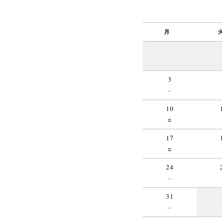
月
3
－
10
○
17
○
24
－
31
－