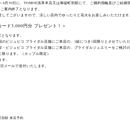
1日～6月30日に、TOMOE浅草本店又は御徒町別邸にて、ご婚約指輪及びご結
第ご案内終了となります。
意してございますので、涼しい店内でゆったりと花火をお楽しみいただけます
トカード3,000円分 プレゼント！＞
定となります。
全国のビジュピコ ブライダル店舗にご来店の、1組につき1回限りとさせていた
別邸・ビジュピコ ブライダル店舗にご来店の、ブライダルジュエリーをご検討
に限ります。（カップル限定）
ます。
は後日メールで送付いたします。
町別邸 来店予約