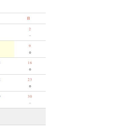
日
2
－
－
9
－
○
5
16
○
2
23
○
9
30
－
－