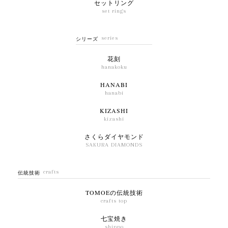
セットリング
set rings
series
シリーズ
花刻
hanakoku
HANABI
hanabi
KIZASHI
kizashi
さくらダイヤモンド
SAKURA DIAMONDS
crafts
伝統技術
TOMOEの伝統技術
crafts top
七宝焼き
shippo