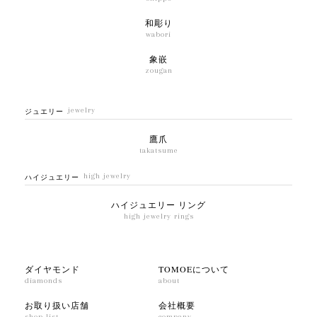
和彫り
wabori
象嵌
zougan
jewelry
ジュエリー
鷹爪
takatsume
high jewelry
ハイジュエリー
ハイジュエリー リング
high jewelry rings
ダイヤモンド
TOMOEについて
diamonds
about
お取り扱い店舗
会社概要
shop list
company