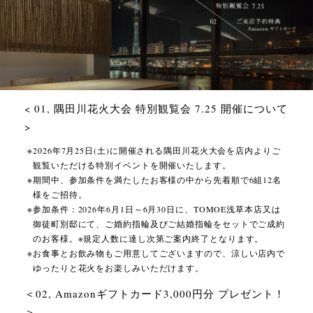
< 01, 隅田川花火大会 特別観覧会 7.25 開催について
>
2026年7月25日(土)に開催される隅田川花火大会を店内よりご
観覧いただける特別イベントを開催いたします。
期間中、参加条件を満たしたお客様の中から先着順で6組12名
様をご招待。
参加条件：2026年6月1日～6月30日に、TOMOE浅草本店又は
御徒町別邸にて、ご婚約指輪及びご結婚指輪をセットでご成約
のお客様。※規定人数に達し次第ご案内終了となります。
お食事とお飲み物もご用意してございますので、涼しい店内で
ゆったりと花火をお楽しみいただけます。
＜02, Amazonギフトカード3,000円分 プレゼント！
＞